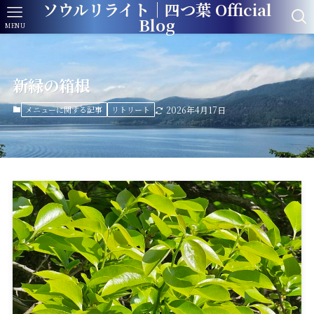
ソウルリライト｜四つ葉 Official
Blog
MENU
新緑の箱根
メニューに関する記事
リトリート
2026年4月17日