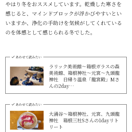
やはり冬をおススメしています。乾燥した寒さを
感じると、マインドブロックが浮かびやすいとい
いますか、浄化の手助けを気候がしてくれている
のを体感として感じられる冬でした。
あわせて読みたい
ラリック美術館～箱根ガラスの森
美術館、箱根神社～元宮～九頭龍
神社 日帰り温泉「龍宮殿」Mさ
んの2day…
あわせて読みたい
大涌谷～箱根神社、元宮、九頭龍
神社 箱根三社Sさんの1dayリト
リート